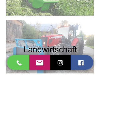
"Wir fangen da an, wo andere
aufhören"
Kontakt
Impressum
Datenschutz